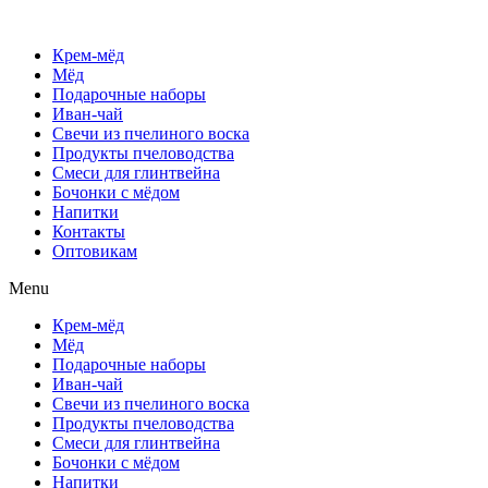
Крем-мёд
Мёд
Подарочные наборы
Иван-чай
Свечи из пчелиного воска
Продукты пчеловодства
Смеси для глинтвейна
Бочонки с мёдом
Напитки
Контакты
Оптовикам
Menu
Крем-мёд
Мёд
Подарочные наборы
Иван-чай
Свечи из пчелиного воска
Продукты пчеловодства
Смеси для глинтвейна
Бочонки с мёдом
Напитки