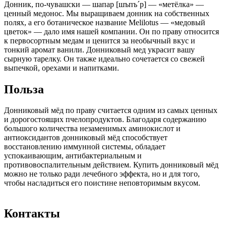
Донник, по-чувашски — шапар [шъпъ´р] — «метёлка» —
ценный медонос. Мы выращиваем донник на собственных
полях, а его ботаническое название Melilotus — «медовый
цветок» — дало имя нашей компании. Он по праву относится
к первосортным медам и ценится за необычный вкус и
тонкий аромат ванили. Донниковый мед украсит вашу
сырную тарелку. Он также идеально сочетается со свежей
выпечкой, орехами и напитками.
Польза
Донниковый мёд по праву считается одним из самых ценных
и дорогостоящих пчелопродуктов. Благодаря содержанию
большого количества незаменимых аминокислот и
антиоксидантов донниковый мёд способствует
восстановлению иммунной системы, обладает
успокаивающим, антибактериальным и
противовоспалительным действием. Купить донниковый мёд
можно не только ради лечебного эффекта, но и для того,
чтобы насладиться его поистине неповторимым вкусом.
Контакты