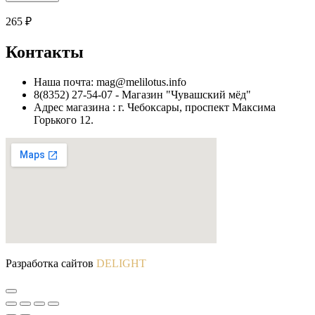
чай
"Асам"
265
₽
с
саган
Контакты
дайля
20
пирамидок
Наша почта: mag@melilotus.info
8(8352) 27-54-07 - Магазин "Чувашский мёд"
Адрес магазина : г. Чебоксары, проспект Максима
Горького 12.
Разработка сайтов
DELIGHT